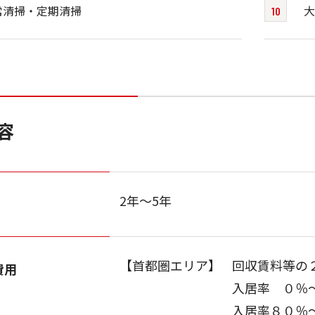
常清掃・定期清掃
大
容
2年～5年
【首都圏エリア】
回収賃料等の
費用
入居率 ０％
入居率８０％