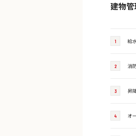
建物管
給
消
昇
オ