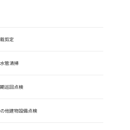
栽剪定
水管清掃
期巡回点検
の他建物設備点検