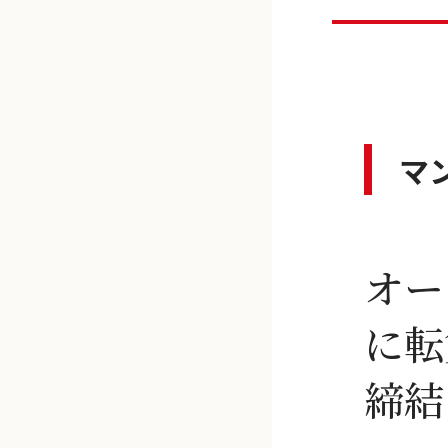
マ
オー
に転
締結