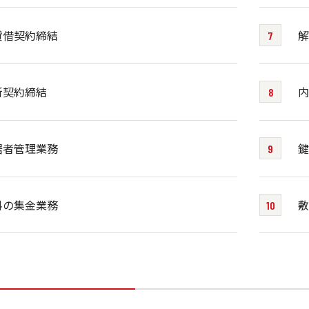
貸借契約締結
解
新契約締結
内
居者管理業務
鍵
料の集金業務
敷