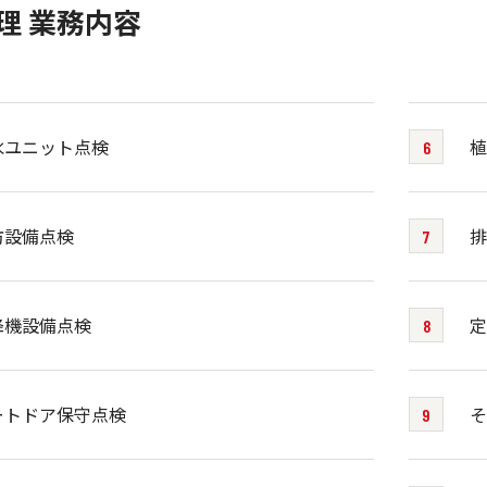
理 業務内容
水ユニット点検
植
防設備点検
排
降機設備点検
定
ートドア保守点検
そ